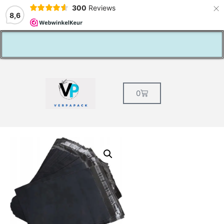
×
300
Reviews
8,6
lage verzendkosten NL € 5,49
0