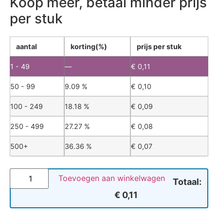
Koop meer, betaal minder prijs
per stuk
aantal
korting(%)
prijs per stuk
1 - 49
—
€
0,11
50 - 99
9.09 %
€
0,10
100 - 249
18.18 %
€
0,09
250 - 499
27.27 %
€
0,08
500+
36.36 %
€
0,07
Toevoegen aan winkelwagen
Totaal:
€ 0,11