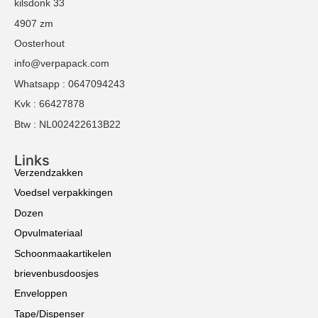
kilsdonk 33
4907 zm
Oosterhout
info@verpapack.com
Whatsapp : 0647094243
Kvk : 66427878
Btw : NL002422613B22
Links
Verzendzakken
Voedsel verpakkingen
Dozen
Opvulmateriaal
Schoonmaakartikelen
brievenbusdoosjes
Enveloppen
Tape/Dispenser