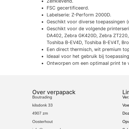
Zelfklevend.
FSC gecertificeerd.
Labelserie: Z-Perform 2000D.
Geschikt voor diverse toepassingen (m
Geschikt voor de volgende printerse
DA402, Zebra GK420D, Zebra ZT220, 
Toshiba B-EV4D, Toshiba B-EV4T, Br
Een direct thermisch, wit premium to
Ideaal voor het gebruik bij toepassin
Ontworpen om een optimaal print te ve
Over verpapack
Li
Boutrading
Ver
kilsdonk 33
Voe
4907 zm
Do
Oosterhout
Opv