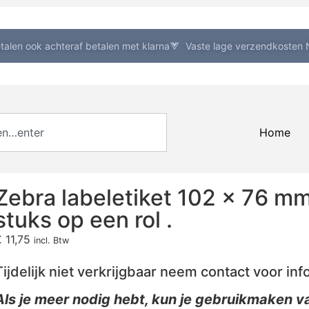
etalen ook achteraf betalen met klarna
Vaste lage verzendkosten N
Home
Zebra labeletiket 102 x 76 m
stuks op een rol .
€
11,75
incl. Btw
Tijdelijk niet verkrijgbaar neem contact voor inf
Als je meer nodig hebt, kun je gebruikmaken va