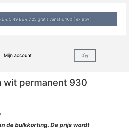
L € 5,49 BE € 7,25 gratis vanaf € 100 ( ex Btw )
Mijn account
0
m wit permanent 930
o
n de bulkkorting. De prijs wordt