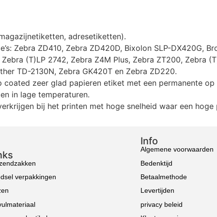
agazijnetiketten, adresetiketten).
rie’s: Zebra ZD410, Zebra ZD420D, Bixolon SLP-DX420G, B
Zebra (T)LP 2742, Zebra Z4M Plus, Zebra ZT200, Zebra (T
other TD-2130N, Zebra GK420T en Zebra ZD220.
p coated zeer glad papieren etiket met een permanente op 
gen in lage temperaturen.
rkrijgen bij het printen met hoge snelheid waar een hoge pri
Info
Algemene voorwaarden
nks
zendzakken
Bedenktijd
dsel verpakkingen
Betaalmethode
zen
Levertijden
ulmateriaal
privacy beleid