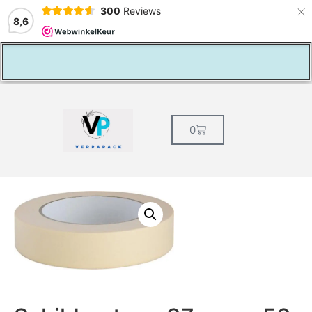
×
300
Reviews
8,6
lage verzendkosten NL € 5,49
0