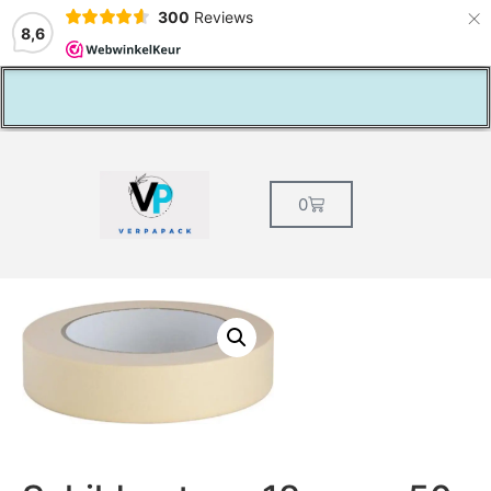
×
300
Reviews
8,6
aste klantenkorting
la
0