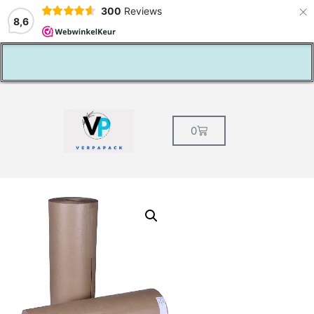
×
300
Reviews
8,6
Vaste klantenkorting
0