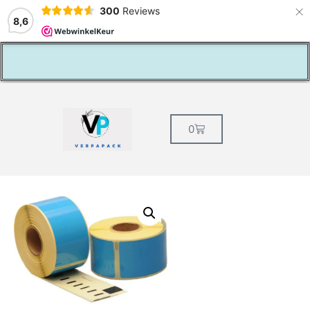
×
300
Reviews
8,6
lage verzendkosten NL € 5,49
0