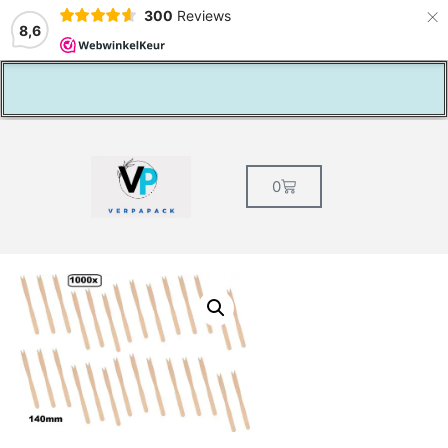
×
300
Reviews
8,6
Vaste klantenkorting
0