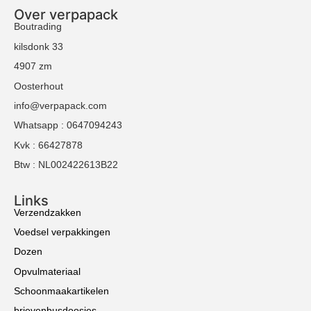
Over verpapack
Boutrading
kilsdonk 33
4907 zm
Oosterhout
info@verpapack.com
Whatsapp : 0647094243
Kvk : 66427878
Btw : NL002422613B22
Links
Verzendzakken
Voedsel verpakkingen
Dozen
Opvulmateriaal
Schoonmaakartikelen
brievenbusdoosjes