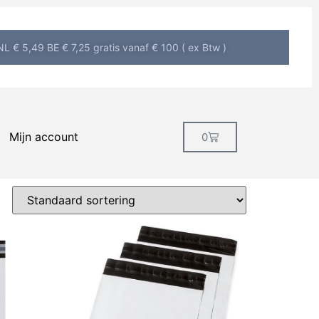
L € 5,49 BE € 7,25 gratis vanaf € 100 ( ex Btw )
Mijn account
0