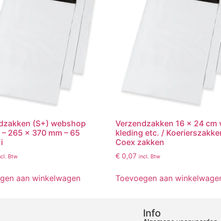
dzakken (S+) webshop
Verzendzakken 16 x 24 cm 
g – 265 x 370 mm – 65
kleding etc. / Koerierszakke
i
Coex zakken
€
0,07
ncl. Btw
incl. Btw
gen aan winkelwagen
Toevoegen aan winkelwage
Info