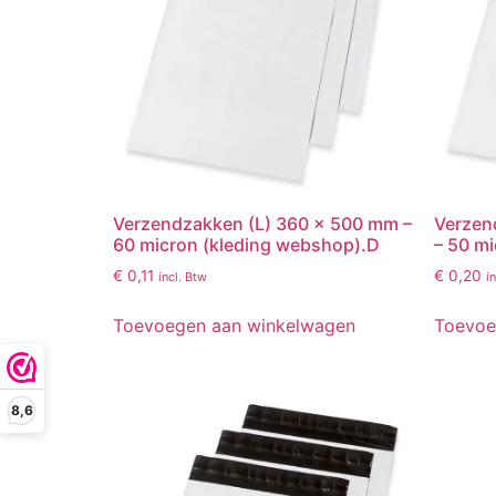
Verzendzakken (L) 360 x 500 mm –
Verzen
60 micron (kleding webshop).D
– 50 m
€
0,11
€
0,20
incl. Btw
i
Toevoegen aan winkelwagen
Toevoe
8,6