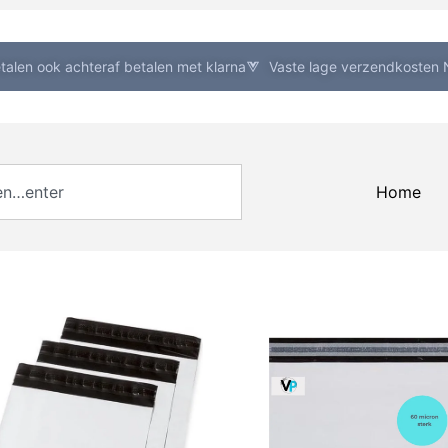
etalen ook achteraf betalen met klarna
Vaste lage verzendkosten N
Home