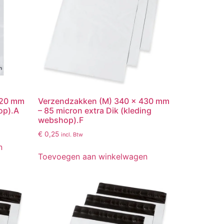
420 mm
Verzendzakken (M) 340 x 430 mm
op).A
– 85 micron extra Dik (kleding
webshop).F
€
0,25
incl. Btw
n
Toevoegen aan winkelwagen