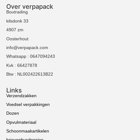
Over verpapack
Boutrading
kilsdonk 33
4907 zm
Oosterhout
info@verpapack.com
Whatsapp : 0647094243
Kvk : 66427878
Btw : NL002422613B22
Links
Verzendzakken
Voedsel verpakkingen
Dozen
Opvulmateriaal
Schoonmaakartikelen
brievenbusdoosjes