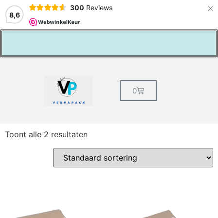
×
300
Reviews
8,6
Lage verzendkosten BE € 7,25
0
Toont alle 2 resultaten